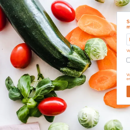
S
m
Ve
Vo
em